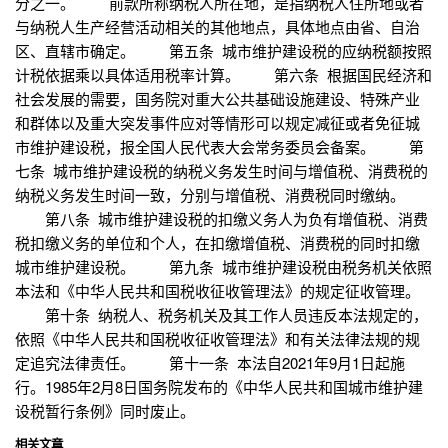
分之一。 前款所称纳税人所在地，是指纳税人住所地或者
与纳税人生产经营活动相关的其他地点，具体地点由省、自治
区、直辖市确定。 第五条 城市维护建设税的应纳税额按照
计税依据乘以具体适用税率计算。 第六条 根据国民经济和
社会发展的需要，国务院对重大公共基础设施建设、特殊产业
和群体以及重大突发事件应对等情形可以规定减征或者免征城
市维护建设税，报全国人民代表大会常务委员会备案。 第
七条 城市维护建设税的纳税义务发生时间与增值税、消费税的
纳税义务发生时间一致，分别与增值税、消费税同时缴纳。
第八条 城市维护建设税的扣缴义务人为负有增值税、消费
税扣缴义务的单位和个人，在扣缴增值税、消费税的同时扣缴
城市维护建设税。 第九条 城市维护建设税由税务机关依照
本法和《中华人民共和国税收征收管理法》的规定征收管理。
第十条 纳税人、税务机关及其工作人员违反本法规定的，
依照《中华人民共和国税收征收管理法》和有关法律法规的规
定追究法律责任。 第十一条 本法自2021年9月1日起施
行。1985年2月8日国务院发布的《中华人民共和国城市维护建
设税暂行条例》同时废止。
相关文章