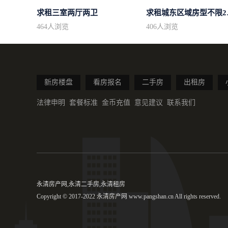
求租三室两厅两卫
求租城东
464
人浏览
406
人浏览
新房楼盘
看房报名
二手房
出租房
法律申明
套餐标准
金币充值
意见建议
联系我们
永清房产网,永清二手房,永清租房
Copyright © 2017-2022 永清房产网 www.pangshan.cn All rights reserved.