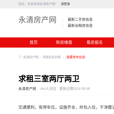
您好，欢迎来到永清房产网！
请登录
永清房产网
最新二手房信息
最新出租房信息
首页
新房楼盘
看房报名
永清房产网
>
求租信息列表
>
[
我要发布信息
]
求租三室两厅两卫
永清房产网
464
人浏览
更新日期2026.08.08
交通便利，有停车位，设施齐全，拎包入住，干净整