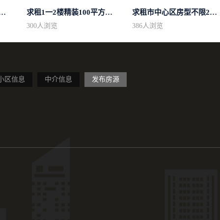
区域房型不限2室2卫装修不限2...
求租1一2楼精装100平方里面基本设备不...
求租市中心区房型不限2室1厅中档装修
300
人浏览
386
人浏览
小区信息
中介信息
发布房源